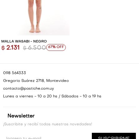
MALLA WASABI - NEGRO
2.131
6.500
67
$
$
098 564333
Gregorio Suárez 2718, Montevideo
contacto@pastiche.com.uy
Lunes a viernes - 10 a 20 hs / Sábados - 10 a 19 hs
Newsletter
¡Suscribite y recibí todas nuestras novedades!
SUSCRIBIRME