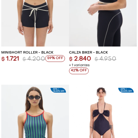
MINISHORT ROLLER - BLACK
CALZA BIKER - BLACK
1.721
4.200
2.840
4.950
59
$
$
$
$
+ 1 variantes
42