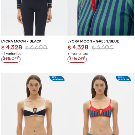
LYCRA MOON - BLACK
LYCRA MOON - GREEN/BLUE
4.328
6.600
4.328
6.600
$
$
$
$
+ 1 variantes
+ 1 variantes
34
34