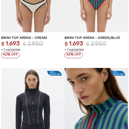
BIKINI TOP ARENA - CREAM
BIKINI TOP ARENA - GREEN/BLUE
1.693
2.950
1.693
2.950
$
$
$
$
+ 1 variantes
+ 1 variantes
42
42