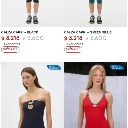
VESTIDOS Y MONOS
VESTIDOS Y MONOS
CAMISAS Y BLUSAS
CAMISAS Y BLUSAS
CALZA CAPRI - BLACK
CALZA CAPRI - GREEN/BLUE
3.213
5.600
3.213
5.600
$
$
$
$
SHORTS Y FALDAS
SHORTS Y FALDAS
+ 1 variantes
+ 1 variantes
42
42