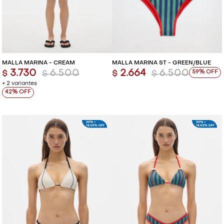
MALLA MARINA - CREAM
MALLA MARINA ST - GREEN/BLUE
3.730
6.500
2.664
6.500
59
$
$
$
$
+ 2 variantes
42