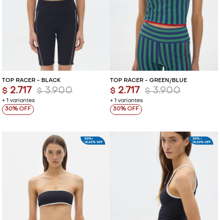
TOP RACER - BLACK
TOP RACER - GREEN/BLUE
2.717
3.900
2.717
3.900
$
$
$
$
+ 1 variantes
+ 1 variantes
30
30