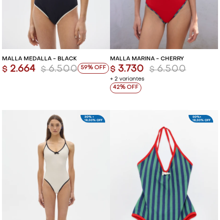
MALLA MEDALLA - BLACK
MALLA MARINA - CHERRY
2.664
6.500
3.730
6.500
59
$
$
$
$
+ 2 variantes
42