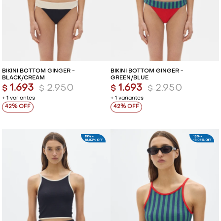
BIKINI BOTTOM GINGER -
BIKINI BOTTOM GINGER -
BLACK/CREAM
GREEN/BLUE
1.693
2.950
1.693
2.950
$
$
$
$
+ 1 variantes
+ 1 variantes
42
42