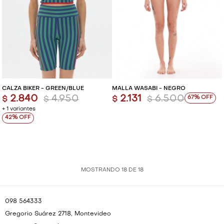
CALZA BIKER - GREEN/BLUE
MALLA WASABI - NEGRO
2.840
4.950
2.131
6.500
67
$
$
$
$
+ 1 variantes
42
MOSTRANDO
18
DE
18
098 564333
Gregorio Suárez 2718, Montevideo