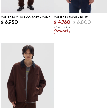
CAMPERA OLÍMPICO SOFT - CAMEL
CAMPERA DASH - BLUE
6.950
4.760
6.800
$
$
$
+ 1 variantes
30