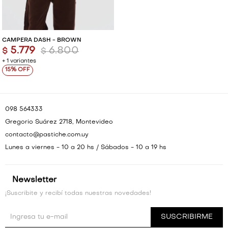
CAMPERA DASH - BROWN
5.779
6.800
$
$
+ 1 variantes
15
098 564333
Gregorio Suárez 2718, Montevideo
contacto@pastiche.com.uy
Lunes a viernes - 10 a 20 hs / Sábados - 10 a 19 hs
Newsletter
¡Suscribite y recibí todas nuestras novedades!
SUSCRIBIRME